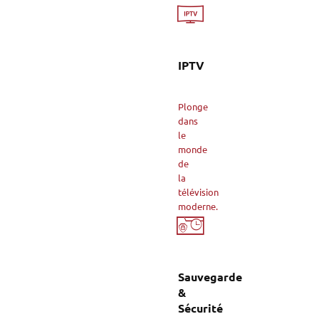
IPTV
Plonge
dans
le
monde
de
la
télévision
moderne.
Sauvegarde
&
Sécurité