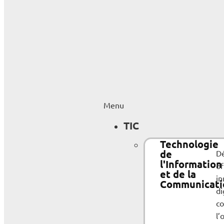
Menu
TIC
Technologie
de
Dé
l'Information
of
et de la
in
Communicati
di
c
l’