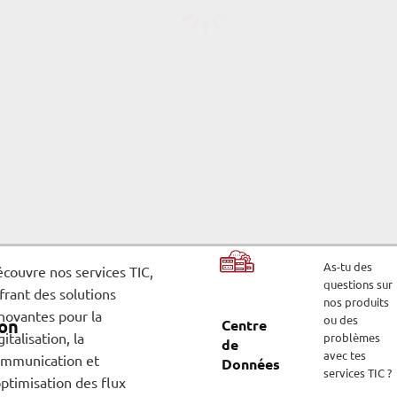
As-tu des
couvre nos services TIC,
questions sur
frant des solutions
nos produits
novantes pour la
ou des
on
Centre
gitalisation, la
problèmes
de
avec tes
ommunication et
Données
services TIC ?
optimisation des flux