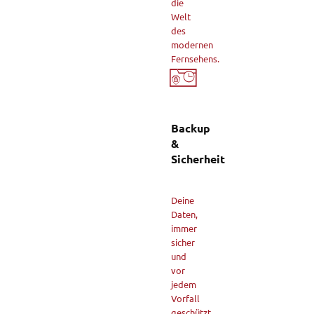
die
Welt
des
modernen
Fernsehens.
Backup
&
Sicherheit
Deine
Daten,
immer
sicher
und
vor
jedem
Vorfall
geschützt.