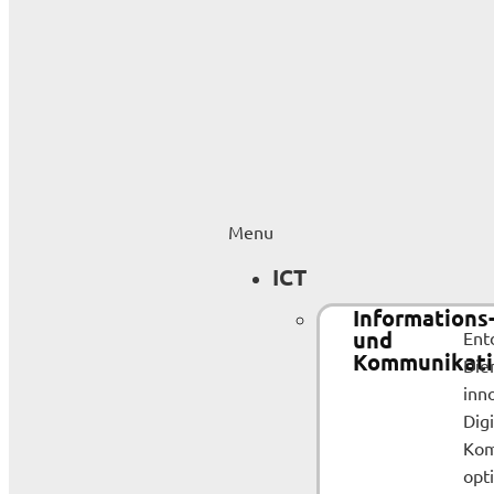
Menu
ICT
Informations
und
Ent
Kommunikati
Dien
inn
Digi
Kom
opt