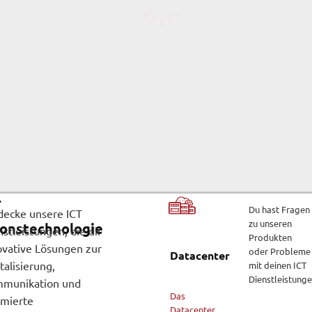
-
Du hast Fragen
decke unsere ICT
zu unseren
onstechnologie
stleistungen, die dir
Produkten
ovative Lösungen zur
oder Probleme
Datacenter
talisierung,
mit deinen ICT
Dienstleistunge
munikation und
Das
imierte
Datacenter